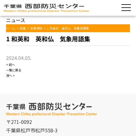
ニュース
ホーム
>
図書
>
気象関係
>
1 和英和 英和仏 気象用語集
1 和英和 英和仏 気象用語集
2024.04.05.
< 前へ
一覧に戻る
次へ >
〒271-0092
千葉県松戸市松戸558-3