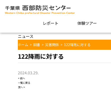
レポート
体験ツアー
ニュース
ホーム
>
図書
>
災害関係
>
122降雨に対する
122降雨に対する
2024.03.29.
< 前へ
一覧に戻る
次へ >