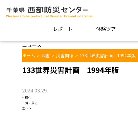
レポート
体験ツアー
ニュース
ホーム
>
図書
>
災害関係
>
133世界災害計画 1994年版
133世界災害計画 1994年版
2024.03.29.
< 前へ
一覧に戻る
次へ >