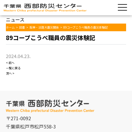
ニュース
ホーム
>
図書
>
阪神・淡路大震災関係
>
89コープこうべ職員の震災体験記
89コープこうべ職員の震災体験記
2024.04.23.
< 前へ
一覧に戻る
次へ >
〒271-0092
千葉県松戸市松戸558-3